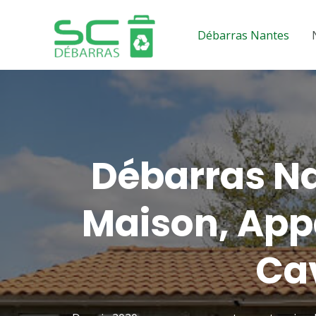
Aller
au
Débarras Nantes
contenu
Débarras Na
Maison, App
Ca