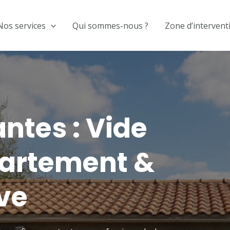
Nos services
Qui sommes-nous ?
Zone d’intervent
ntes : Vide
artement &
ve