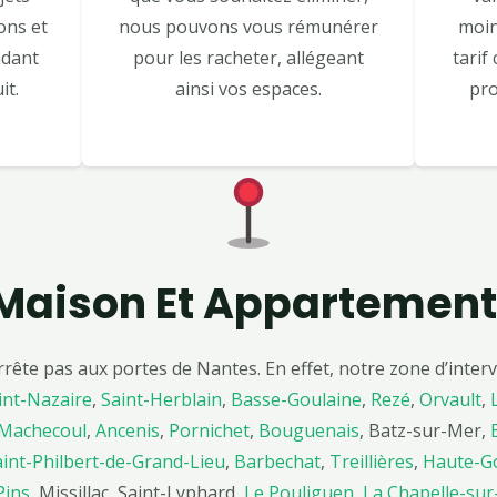
ons et
nous pouvons vous rémunérer
moin
ndant
pour les racheter, allégeant
tarif
it.
ainsi vos espaces.
pro
Maison Et Appartement
rrête pas aux portes de Nantes. En effet, notre zone d’inte
int-Nazaire
,
Saint-Herblain
,
Basse-Goulaine
,
Rezé
,
Orvault
,
Machecoul
,
Ancenis
,
Pornichet
,
Bouguenais
, Batz-sur-Mer,
aint-Philbert-de-Grand-Lieu
,
Barbechat
,
Treillières
,
Haute-G
Pins
, Missillac, Saint-Lyphard,
Le Pouliguen
,
La Chapelle-sur