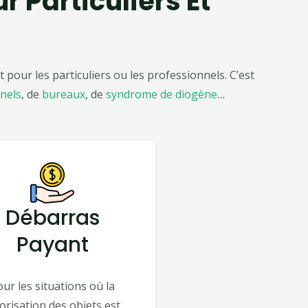
r Particuliers Et
ur les particuliers ou les professionnels. C’est
nels
, de
bureaux
, de
syndrome de diogène
…
Débarras
Payant
ur les situations où la
orisation des objets est