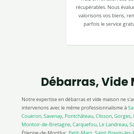
récupérables. Nous évalu
valorisons vos biens, re
parfois le service gratu
Débarras, Vide 
Notre expertise en débarras et vide maison ne s’a
intervenons avec le même professionnalisme à
Sa
Couëron
,
Savenay
,
Pontchâteau
,
Clisson
,
Gorges
,
Montoir-de-Bretagne
,
Carquefou
,
Le Landreau
,
S
Étienne-de-Montluc,
Petit-Mars
,
Saint-Brevin-les-