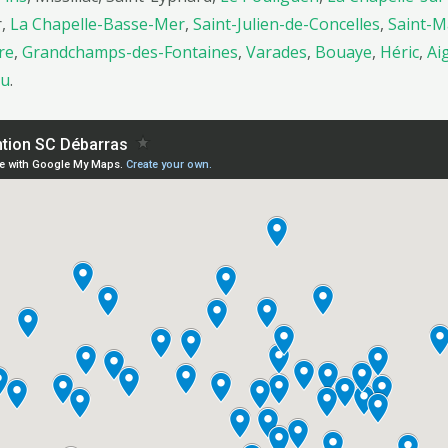
r,
La Chapelle-Basse-Mer
,
Saint-Julien-de-Concelles
,
Saint-M
re
,
Grandchamps-des-Fontaines
,
Varades
,
Bouaye
,
Héric
,
Ai
au
.