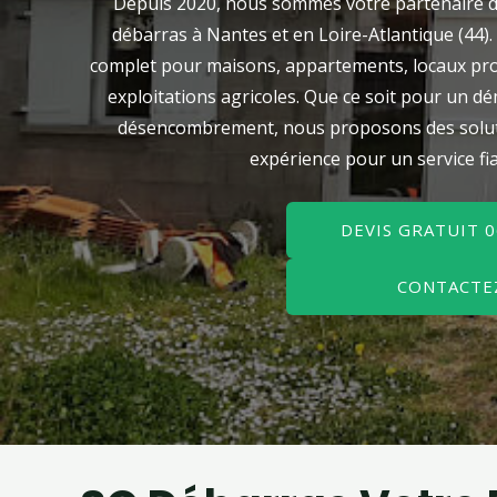
Depuis 2020, nous sommes votre partenaire de
débarras à Nantes et en Loire-Atlantique (44)
complet pour maisons, appartements, locaux prof
exploitations agricoles. Que ce soit pour un 
désencombrement, nous proposons des solutio
expérience pour un service fia
DEVIS GRATUIT 0
CONTACTE