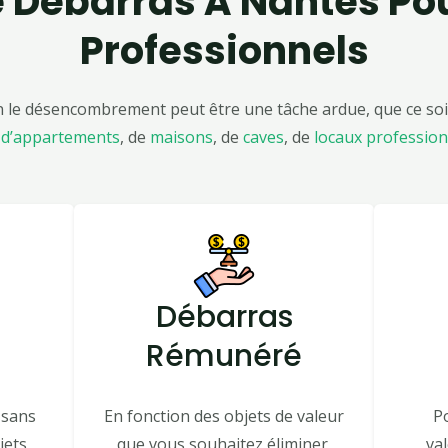
e Débarras À Nantes
Pou
Professionnels
 désencombrement peut être une tâche ardue, que ce soit po
 d’appartements
, de
maisons
, de
caves
, de
locaux profession
Débarras
Rémunéré
 sans
En fonction des objets de valeur
Po
jets
que vous souhaitez éliminer,
val