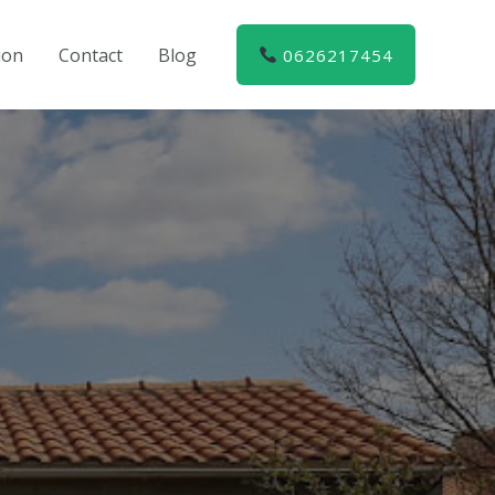
ion
Contact
Blog
0626217454