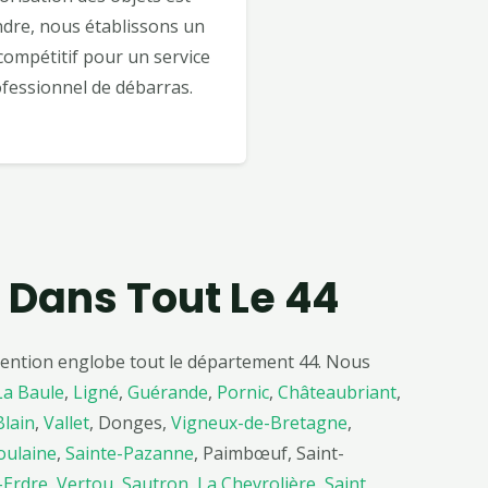
dre, nous établissons un
 compétitif pour un service
fessionnel de débarras.
 Dans Tout Le 44
rvention englobe tout le département 44. Nous
La Baule
,
Ligné
,
Guérande
,
Pornic
,
Châteaubriant
,
Blain
,
Vallet
, Donges,
Vigneux-de-Bretagne
,
oulaine
,
Sainte-Pazanne
, Paimbœuf, Saint-
-Erdre
,
Vertou
,
Sautron
,
La Chevrolière
,
Saint