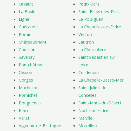
Orvault
Petit-Mars
La Baule
Saint-Brevin-les-Pins
Ligné
Le Pouliguen
Guérande
La Chapelle-sur-Erdre
Pornic
Vertou
Châteaubriant
Sautron
Couëron
La Chevrolière
Savenay
Saint Sébastien sur
Pontchâteau
Loire
Clisson
Cordemais
Gorges
La Chapelle-Basse-Mer
Machecoul
Saint-Julien-de-
Pornichet
Concelles
Bouguenais
Saint-Mars-du-Désert
Blain
Nort-sur-Erdre
Vallet
Malville
Vigneux-de-Bretagne
Mouzillon