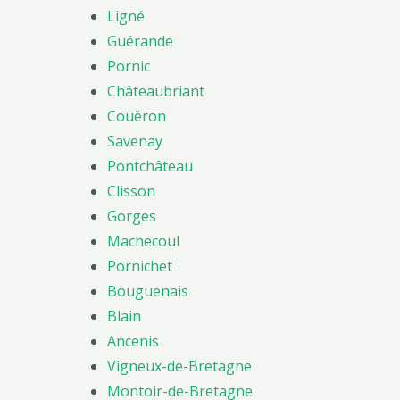
Ligné
Guérande
Pornic
Châteaubriant
Couëron
Savenay
Pontchâteau
Clisson
Gorges
Machecoul
Pornichet
Bouguenais
Blain
Ancenis
Vigneux-de-Bretagne
Montoir-de-Bretagne