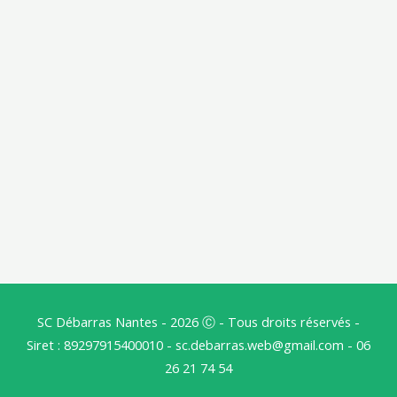
SC
Débarras Nantes
- 2026 Ⓒ - Tous droits réservés -
Siret : 89297915400010 - sc.debarras.web@gmail.com - 06
26 21 74 54