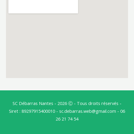
SC
Débarras Nantes
- 2026 Ⓒ - Tous droits réservés -
Siret : 89297915400010 - sc.debarras.web@gmail.com - 06
26 21 74 54