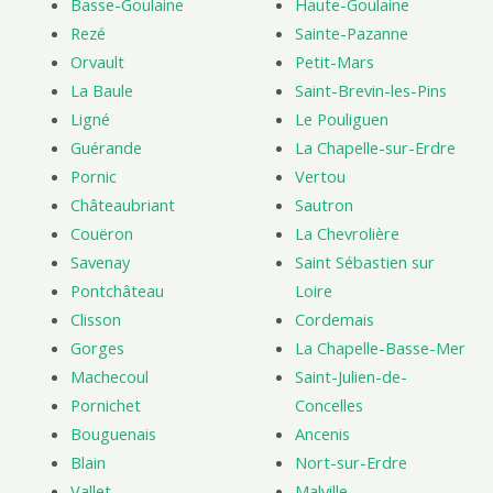
Basse-Goulaine
Haute-Goulaine
Rezé
Sainte-Pazanne
Orvault
Petit-Mars
La Baule
Saint-Brevin-les-Pins
Ligné
Le Pouliguen
Guérande
La Chapelle-sur-Erdre
Pornic
Vertou
Châteaubriant
Sautron
Couëron
La Chevrolière
Savenay
Saint Sébastien sur
Pontchâteau
Loire
Clisson
Cordemais
Gorges
La Chapelle-Basse-Mer
Machecoul
Saint-Julien-de-
Pornichet
Concelles
Bouguenais
Ancenis
Blain
Nort-sur-Erdre
Vallet
Malville