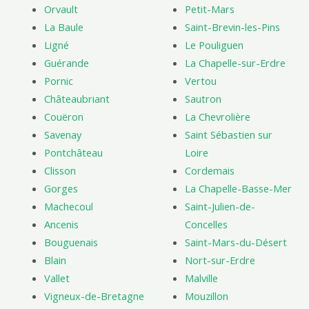
Orvault
Petit-Mars
La Baule
Saint-Brevin-les-Pins
Ligné
Le Pouliguen
Guérande
La Chapelle-sur-Erdre
Pornic
Vertou
Châteaubriant
Sautron
Couëron
La Chevrolière
Savenay
Saint Sébastien sur
Pontchâteau
Loire
Clisson
Cordemais
Gorges
La Chapelle-Basse-Mer
Machecoul
Saint-Julien-de-
Ancenis
Concelles
Bouguenais
Saint-Mars-du-Désert
Blain
Nort-sur-Erdre
Vallet
Malville
Vigneux-de-Bretagne
Mouzillon